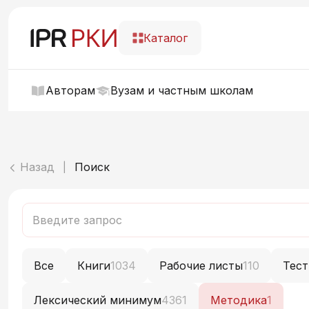
Каталог
Авторам
Вузам и частным школам
Назад
Поиск
|
Все
Книги
1034
Рабочие листы
110
Тес
Лексический минимум
4361
Методика
1