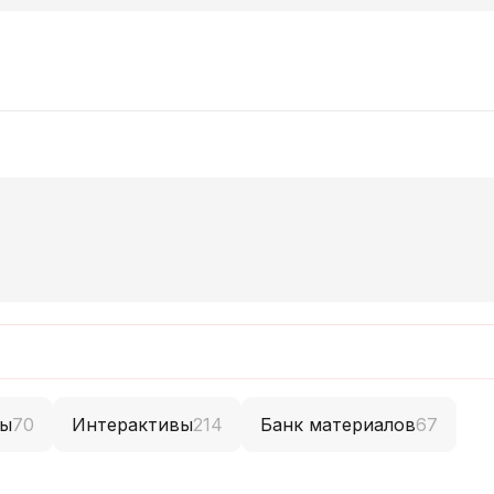
ты
70
Интерактивы
214
Банк материалов
67