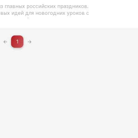
з главных российских праздников.
вых идей для новогодних уроков с
ех уровней владения русским языком.
←
1
→