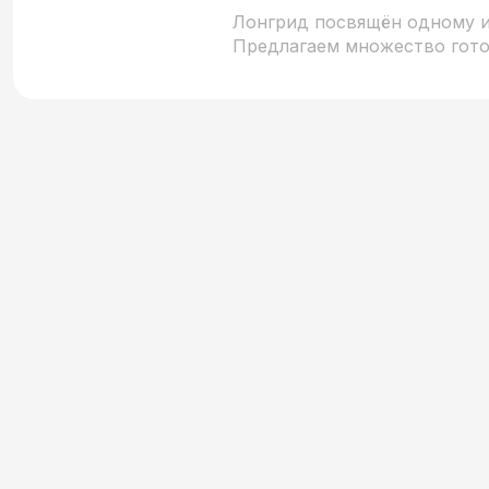
Лонгрид посвящён одному и
Предлагаем множество гото
иностранными учащимися вс