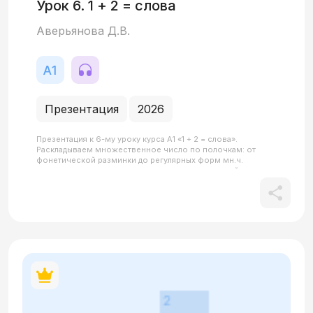
Урок 6. 1 + 2 = слова
Аверьянова Д.В.
Презентация
2026
Презентация к 6-му уроку курса А1 «1 + 2 = слова».
Раскладываем множественное число по полочкам: от
фонетической разминки до регулярных форм мн.ч.
существительных и притяжательных местоимений на
примере базовых тем (семья, город, вещи, профессии).
Запоминаем новые слова: профессия, слово, платье,
песня, трамвай, письмо, здание, нож, карандаш, почта,
прямо, турист и их формы множественного числа. А
интеграция адаптированной песни в урок помогает снять
страх перед новыми окончаниями: студенты запоминают
их через ритм и мелодию.Все QR-коды в материале
кликабельны.