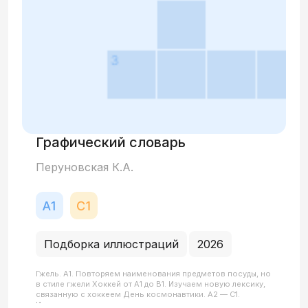
Графический словарь
Перуновская К.А.
Подборка иллюстраций
2026
Гжель. А1. Повторяем наименования предметов посуды, но
в стиле гжели Хоккей от А1 до В1. Изучаем новую лексику,
связанную с хоккеем День космонавтики. А2 — С1.
Изучаем названия планет, а также лексику, связанную с