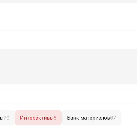
ты
70
Интерактивы
6
Банк материалов
67