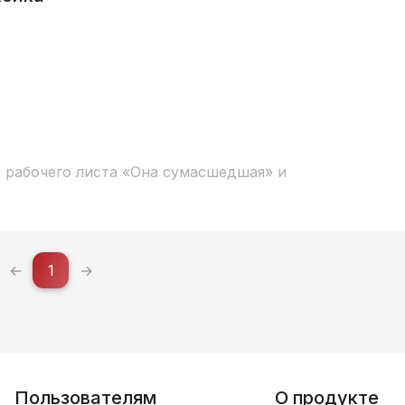
з рабочего листа «Она сумасшедшая» и
←
1
→
Пользователям
О продукте