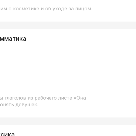
им о косметике и об уходе за лицом.
амматика
 глаголов из рабочего листа «Она
онять девушек.
ксика