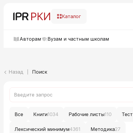
Каталог
Авторам
Вузам и частным школам
Назад
Поиск
|
Все
Книги
1034
Рабочие листы
110
Тес
Лексический минимум
4361
Методика
27