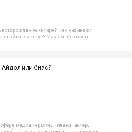
месторождение янтаря? Как называют
но найти в янтаре? Узнаем об этих и
в интерактивном формате.
. Айдол или биас?
сфере медиа термины (певец, актёр,
ремия), а также знакомимся с термиными,