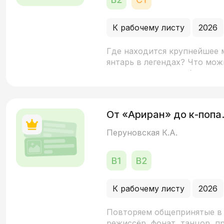
К рабочему листу
2026
Где находится крупнейшее 
янтарь в легендах? Что мож
других интересных фактах 
От «Ариран» до к-попа
Перуновская К.А.
К рабочему листу
2026
Повторяем общепринятые в 
режиссёр, фонат, танцор, п