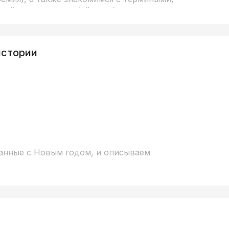
ой поп-культуры (айдол, биас, макнэ и
истории
занные с Новым годом, и описываем