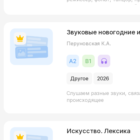
заимствованными из корейск
т.д.)
Звуковые новогодние 
Перуновская К.А.
Другое
2026
Слушаем разные звуки, свя
происходящее
Искусство. Лексика