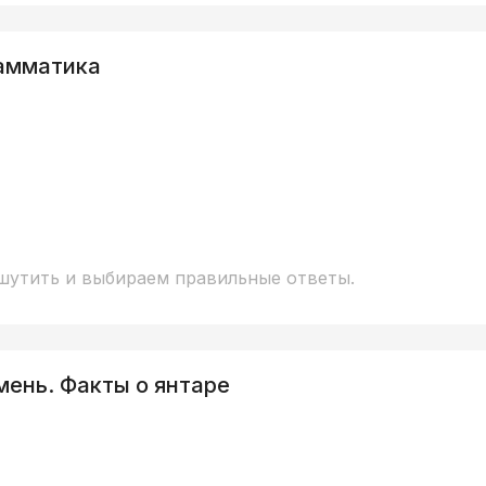
рамматика
шутить и выбираем правильные ответы.
мень. Факты о янтаре