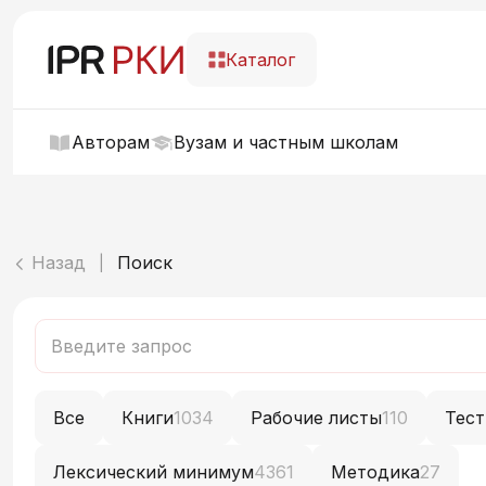
Каталог
Авторам
Вузам и частным школам
Назад
Поиск
|
Все
Книги
1034
Рабочие листы
110
Тес
Лексический минимум
4361
Методика
27