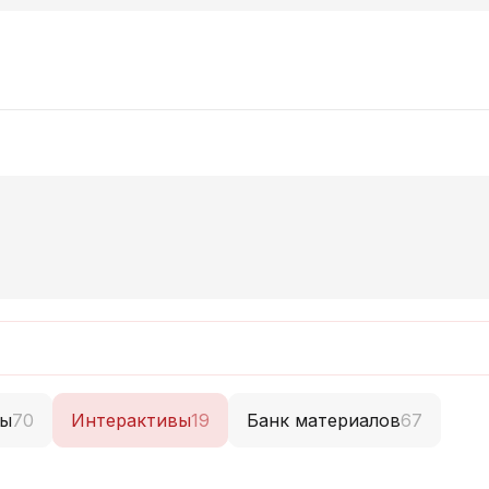
ты
70
Интерактивы
19
Банк материалов
67