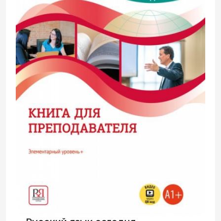
занимательных текстов, главным
образом – рассказов русских писателей
XX века. Продуманная система
упражнений способствует усвоению
нового и повторению изученного ранее
материала. Содержание текстов
позволяет беседовать на самые
разнообразные темы. Пособие
предназначено для учащихся, владеющих
русским языком в объёме уровня А2.