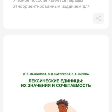
Учебное пособие является первым
этноориентированным изданием для
обучения граждан Кении русскому языку
как иностранному. Позволяет освоить
русский язык иностранным обучающимся
на элементарном уровне. Включает
пятнадцать тематических разделов, в
каждом из которых содержится
теоретический материал, а также
практические задания разного уровня
сложности. Учебный материал
сопровождается аудио- и
видеоматериалами, цветными
иллюстрациями, сгенерированными при
помощи нейросетей, что способствует
эффективному обучению русскому языку
как иностранному. Рекомендовано к
использованию как на аудиторных
занятиях, так и в организации