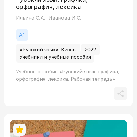
орфография, лексика
Ильина С.А., Иванова И.С.
«Русский язык». Курсы
2022
Учебники и учебные пособия
Учебное пособие «Русский язык: графика,
орфография, лексика. Рабочая тетрадь»
направлено на формирование и
закрепление графических навыков
иностранных учащихся, приступивших к
изучению русского языка. Учащиеся не
только научатся писать разборчиво и
красиво, рационально соединяя буквы
между собой, но и получат