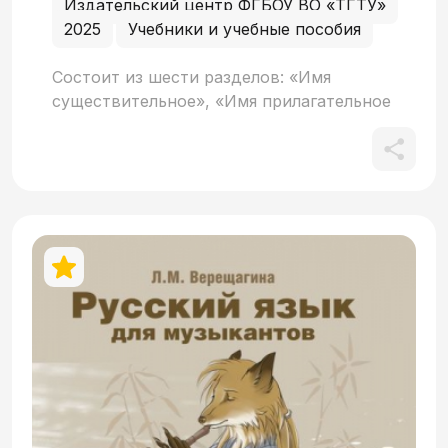
Издательский центр ФГБОУ ВО «ТГТУ»
2025
Учебники и учебные пособия
Состоит из шести разделов: «Имя
существительное», «Имя прилагательное
и местоимение», «Глагол», «Наречие»,
«Тексты», «Словарь используемой
лексики». Пособие призвано помочь
студентам-иностранцам проверить
знания лексики русского языка: значения
слов и особенности их употребления.
Предназначено для иностранных
учащихся, изучающих русский язык как
под руководством преподавателя, так и
самостоятельно.