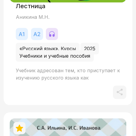
Лестница
Аникина М.Н.
«Русский язык». Курсы
2025
Учебники и учебные пособия
Учебник адресован тем, кто приступает к
изучению русского языка как
иностранного «с нуля». Цель обучения –
это свободное, полноценное общение на
русском языке. Созданный в рамках
авторской методики учебник обладает
рядом особенностей. В нём отсутствует
поурочно-тематическая организация
материала: все тексты построены по
сюжетному принципу. Чтобы ускорить