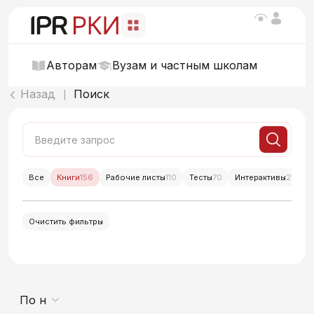
Авторам
Вузам и частным школам
Назад
Поиск
|
Все
Книги
156
Рабочие листы
110
Тесты
70
Интерактивы
214
Очистить фильтры
По новизне