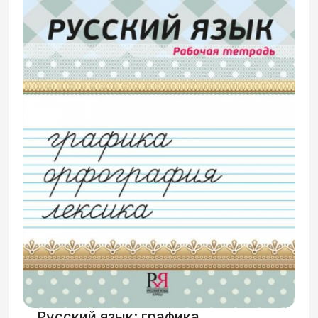
вхождение учащихся в живую речь,
изменена традиционная
последовательность подачи грамматики.
Активно используются такие принципы,
как проблемность в обучении,
прагматичность, эвристичность и
интерактивность. Все задания носят
коммуникативный характер. Организация
материала позволяет учащимся уже с
первых ступеней на минимальном
уровне высказать собственное мнение,
принять участие в дискуссии на
«живом», грамматически правильном
языке.
Русский язык: графика,