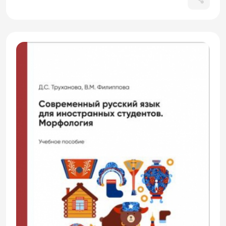
работы со слушателями
подготовительных факультетов разных
направлений. Лексико-грамматические
задания соответствуют элементарному,
базовому и частично 1-му
сертификационному уровню знания
русского языка иностранцами. В пособие
вошел материал, составленный
преподавателями русского языка
кафедры лингвистической подготовки, а
также ряд упражнений из пособий по
русскому языку как иностранному других
авторов.