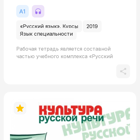
«Русский язык». Курсы
2019
Язык специальности
Рабочая тетрадь является составной
частью учебного комплекса «Русский
язык для музыкантов». Состоит из 14
уроков, тесно привязанных к
соответствующим урокам учебника.
Дополнительно включает также
разделённую на 14 уроков систему
заданий по обучению аудированию (с
использованием материалов, записанных
на CD). Все задания содержат ключи.
Предназначается для самостоятельной
внеаудиторной работы.