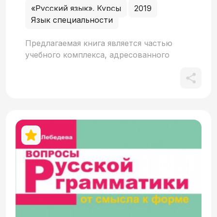
«Русский язык». Курсы
2019
Язык специальности
Предлагаемая книга является частью
учебного комплекса, адресованного
иностранным студентам высших и
средних учебных заведений России
музыкального профиля, а также
проживающим за рубежом музыкантам –
носителям разных языков, которые
стремятся овладеть русским языком для
профессионального общения. Учебный
комплекс обеспечивает формирование
речевых навыков и языковой
компетенции в объёме уровня А1.
Состоит из двух книг: учебника и
рабочей тетради. Учебник включает 14
уроков и предназначен для занятий под