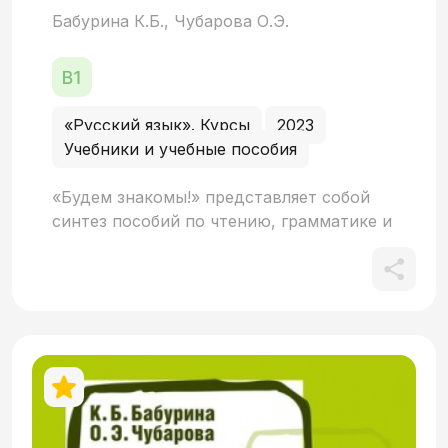
Бабурина К.Б., Чубарова О.Э.
«Русский язык». Курсы
2023
Учебники и учебные пособия
«Будем знакомы!» представляет собой
синтез пособий по чтению, грамматике и
развитию речи. Задача пособия – помочь
учащимся обогатить словарный запас и
усвоить грамматику в процессе чтения и
обсуждения занимательных текстов,
главным образом – рассказов русских
писателей XX века. Продуманная
система упражнений способствует
усвоению нового и повторению
изученного ранее материала.