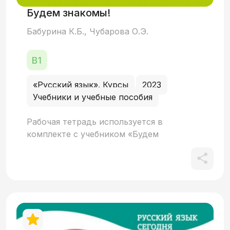
Будем знакомы!
Бабурина К.Б., Чубарова О.Э.
«Русский язык». Курсы
2023
Учебники и учебные пособия
Рабочая тетрадь используется в
комплекте с учебником «Будем
знакомы!» (Бабурина К .Б., Чубарова О
.Э.). «Будем знакомы!» представляет
собой синтез пособий по чтению,
грамматике и развитию речи. Задача
пособия – помочь учащимся обогатить
словарный запас и усвоить грамматику,
в процессе чтения и обсуждения