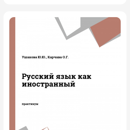
Материал пособия рассчитан на
учащихся, осваивающих базовый
уровень владения русским языком как
иностранным (А2). Основная цель
пособия - формирование и развитие
умений и навыков устной речи. Первые
два раздела пособия посвящены
профессиональной деятельности
обучающихся: выполнению служебных
обязанностей и помощи иностранным
гражданам на территории России. Темы
третьего раздела затрагивают ситуации
социально-бытового характера, такие
как покупки, заказ такси, общественный
транспорт, аренда квартиры и другие.