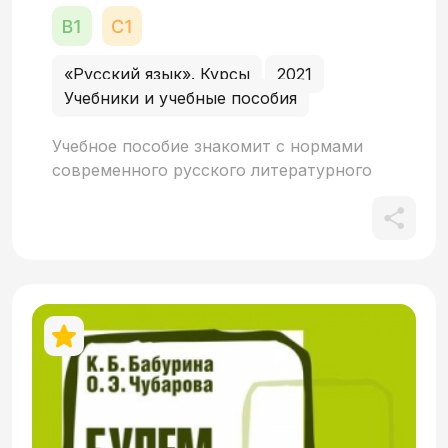
«Русский язык». Курсы
2021
Учебники и учебные пособия
Учебное пособие знакомит с нормами
современного русского литературного
языка, функциональными стилями речи,
особенностями употребления языковых
средств в различных условиях речевой
коммуникации. Практические задания
способствуют обогащению словарного
запаса, закреплению грамматических и
синтаксических конструкций,
характерных для определённых ситуаций
общения, развивают речевую культуру,
помогают овладеть правилами речевого
этикета. Пособие адресовано