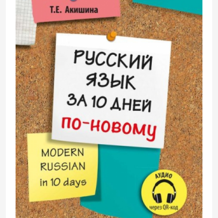
представление о том, как должна быть
оформлена русская фраза, как
переносить слова в конце строки,
познакомятся с элементарными
правилами русской орфографии.
Поскольку этап формирования
фонетических и графических навыков
сопровождается усвоением новой
лексики, в пособие включён
специальный раздел, который помогает
проконтролировать запоминание новых
слов, а также диагностировать
готовность учащихся приступить к
дальнейшему изучению русского языка.