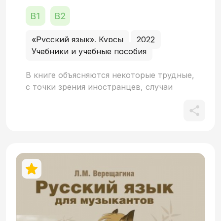
«Русский язык». Курсы
2022
Учебники и учебные пособия
В книге объясняются некоторые трудные,
с точки зрения иностранцев, случаи
русской грамматики, показывается, как,
какими способами передаются в русском
языке те или иные смыслы. Материал
изложен максимально просто, доступно,
с позиций учебной целесообразности.
Издание рассчитано на тех, кто уже
владеет русским языком в объёме
базового курса, знаком с основами
русской грамматики и хочет
совершенствовать свои знания или
готовится к сдаче экзамена I или II