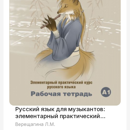
сертификационного уровня. Может
использоваться в самостоятельном
изучении русского языка. Работа может
быть полезна и для начинающих
преподавателей РКИ.
Русский язык для музыкантов:
элементарный практический
курс русского языка
Верещагина Л.М.