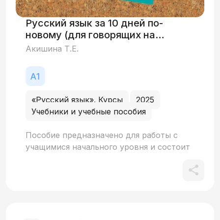
Русский язык за 10 дней по-
новому (для говорящих на
английском языке)
Акишина Т.Е.
«Русский язык». Курсы
2025
Учебники и учебные пособия
Пособие предназначено для работы с
учащимися начального уровня и состоит
из учебных материалов для десяти дней
интенсивных занятий. Пособие содержит
10 уроков с диалогами, текстами,
иллюстрациями, ситуативными
заданиями, играми и ритмостихами;
грамматический справочник с