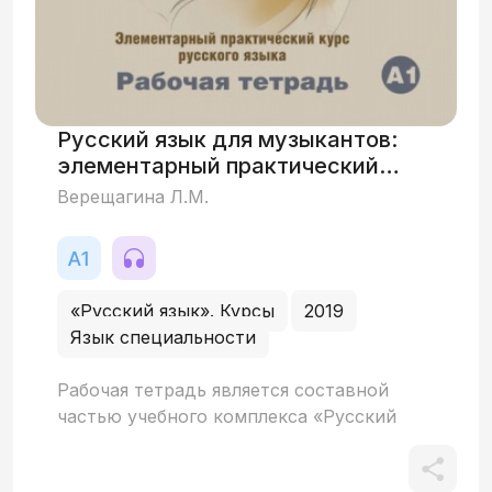
доступен и на более ранних уровнях.
Пособие адресовано иностранцам,
изучающим русский язык с целью
повседневного общения, рекомендовано
для самостоятельного изучения или для
Русский язык для музыкантов:
занятий с преподавателем, в первую
элементарный практический
очередь, для внеаудиторной работы.
курс русского языка
Верещагина Л.М.
«Русский язык». Курсы
2019
Язык специальности
Рабочая тетрадь является составной
частью учебного комплекса «Русский
язык для музыкантов». Состоит из 14
уроков, тесно привязанных к