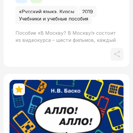
«Русский язык». Курсы
2019
Учебники и учебные пособия
Пособие «В Москву? В Москву!» состоит
из видеокурса – шести фильмов, каждый
из которых продолжается около 10
минут, и учебного пособия, в котором
предлагается работа с видеокурсом на
занятиях по русскому как иностранному.
Все фильмы связаны общим сюжетом и
одними и теми же героями. В то же
время каждый фильм представляет собой
самостоятельное законченное
произведение со своей завязкой,
кульминацией и развязкой. В тексты
фильмов включены речевые образцы,
охватывающие основные разговорные
темы, что позволяет использовать