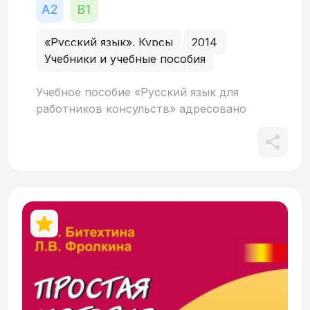
«Русский язык». Курсы
2014
Учебники и учебные пособия
Учебное пособие «Русский язык для
работников консульств» адресовано
иностранцам, живущим в России и
работающим в дипломатических
представительствах своих стран.
Материал пособия рассчитан на
учащихся, осваивающих базовый
уровень владения русским языком как
иностранным (А2). Основная цель
пособия - формирование и развитие
умений и навыков устной речи. Первые
два раздела пособия посвящены
профессиональной деятельности
обучающихся: выполнению служебных