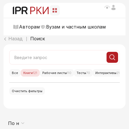
Авторам
Вузам и частным школам
Назад
Поиск
|
Все
Книги
121
Рабочие листы
110
Тесты
70
Интерактивы
214
Б
Очистить фильтры
По новизне