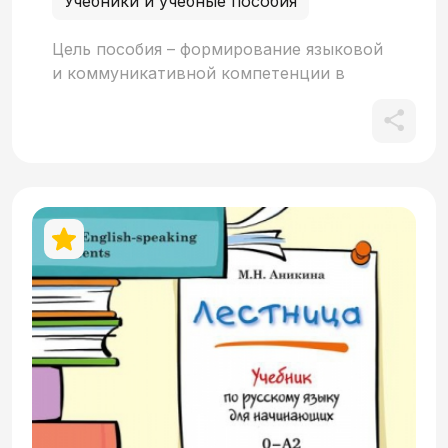
Учебники и учебные пособия
Цель пособия – формирование языковой
и коммуникативной компетенции в
области письменной речи в
соответствии с требованиями к
Элементарному уровню владения РКИ.
Пособие является составной частью
учебного комплекса «Русский язык
сегодня. Элементарный уровень + (А1+)»,
но также может быть использовано и как
самостоятельное пособие по письму.
Книга адресована широкому кругу
иностранных учащихся, впервые
приступивших к изучению русского
языка.