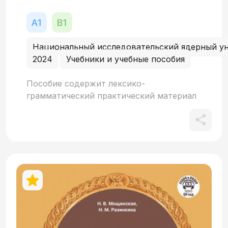
Национальный исследовательский ядерный 
2024
Учебники и учебные пособия
Пособие содержит лексико-
грамматический практический материал
по дисциплине «русский язык как
иностранный» и предназначено для
работы со слушателями
подготовительных факультетов разных
направлений. Лексико-грамматические
задания соответствуют элементарному,
базовому и частично 1-му
сертификационному уровню знания
русского языка иностранцами. В пособие
вошел материал, составленный