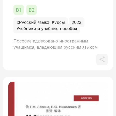
«Русский язык». Курсы
2022
Учебники и учебные пособия
Пособие адресовано иностранным
учащимся, владеющим русским языком
на уровне В1–В2, а также может быть
полезным российским и зарубежным
школьникам. Тексты пособия знакомят
учащихся с наиболее важными
событиями и выдающимися деятелями
русской культуры. Русская культура, при
всей своей самобытности, предстаёт в
контексте мировой культуры как её
неотделимая часть. Текстовый и
иллюстративный материал пособия
подобран таким образом, что позволяет