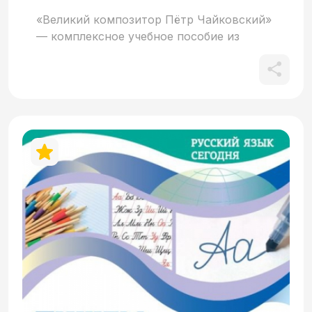
«Великий композитор Пётр Чайковский»
— комплексное учебное пособие из
серии «Золотые имена России» —
познакомит с жизнью и творчеством
Петра Ильича Чайковского. В фильме вы
услышите музыку великого композитора
и увидите фрагменты его балета
«Лебединое озеро» и оперы «Пиковая
дама». В книгу для чтения включены не
только тексты, повествующие об
интересных фактах биографии Петра
Чайковского, но и либретто его балета
«Лебединое озеро», а также
адаптированная повесть А.С. Пушкина
«Пиковая дама», послужившая основой
для одноимённой оперы Чайковского.