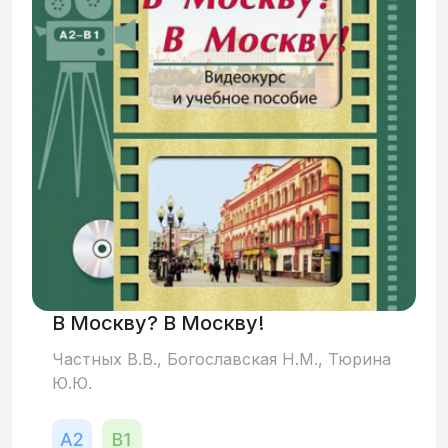
В Москву? В Москву!
Частных В.В., Богославская Н.М., Тюрина
Ю.Ю.