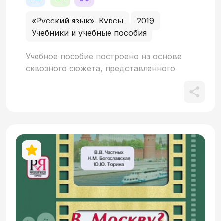
«Русский язык». Курсы
2019
Учебники и учебные пособия
Учебное пособие построено на основе
сквозного сюжета, представленного
преимущественно в виде диалогов.
Книга состоит из шести частей, каждая
из которых помимо текста содержит
систему упражнений, нацеленных,
прежде всего, на развитие навыков
устной речи. В пособии при работе с
учебным материалом реализуется
принцип интерактивности. Пособие
ориентировано в первую очередь на
краткосрочный курс обучения
(приблизительно 40 часов).