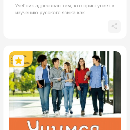
Учебник адресован тем, кто приступает к
изучению русского языка как
иностранного «с нуля». Цель обучения –
это свободное, полноценное общение на
русском языке. Созданный в рамках
авторской методики учебник обладает
рядом особенностей. В нём отсутствует
поурочно-тематическая организация
материала: все тексты построены по
сюжетному принципу. Чтобы ускорить
вхождение учащихся в живую речь,
изменена традиционная
последовательность подачи грамматики.
Активно используются такие принципы,
как проблемность в обучении,
прагматичность, эвристичность и
интерактивность. Все задания носят
коммуникативный характер. Организация