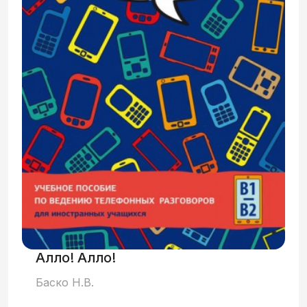
видеокурс в качестве пособия по
развитию речи в рамках любого курса по
русскому языку как иностранному.
Главная цель курса – научить
иностранцев в максимальном объёме
воспринимать звучащую речь,
подготовить учащихся к просмотру
оригинальных художественных фильмов
на русском языке. Предназначено для
иностранцев, владеющих русским
языком в объёме уровней А2–В1.
Алло! Алло!
Баско Н.В.