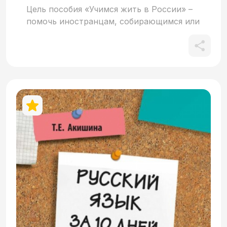
Цель пособия «Учимся жить в России» –
помочь иностранцам, собирающимся или
уже приехавшим в Россию, овладеть
необходимыми навыками коммуникации
в реальных жизненных ситуациях – в
университете, в транспорте, на улице, на
почте, в банке, на отдыхе и т. п.
Отличительной особенностью
предлагаемого в книге материала
является его практическая
направленность и учёт современных
российских реалий. Пособие может быть
использовано в российских вузах как
сопроводительный курс к программе
второго семестра подготовительного
факультета, а также в качестве
корректировочного, сопроводительного
или основного учебного пособия в