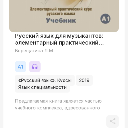
Русский язык для музыкантов:
элементарный практический
курс русского языка
Верещагина Л.М.
«Русский язык». Курсы
2019
Язык специальности
Предлагаемая книга является частью
учебного комплекса, адресованного
иностранным студентам высших и
средних учебных заведений России