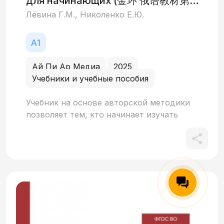
для начинающих (金环 俄语教材第
иллюстрации к текстам, аудиозадания,
一册)
Лёвина Г.М., Николенко Е.Ю.
аудиодиктанты и аутентичные тексты по
теме на английском языке.
Ай Пи Ар Медиа
2025
Учебники и учебные пособия
Учебник на основе авторской методики
позволяет тем, кто начинает изучать
русский язык, быстро овладеть основами
разговорной речи, научиться понимать
отдельные высказывания на русском
языке и составлять собственные на базе
400 лексических единиц. Знакомит с
началами грамматики: род и число имен,
понятие о виде и времени глагола. Объем
первой части: 30–40 аудиторных часов (1
кредит) + 30–40 часов самостоятельной