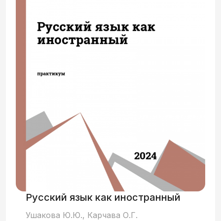
задания, направленные на развитие
восприятия и понимания аутентичных
телефонных текстов и на
самостоятельное построение
высказываний по телефону. В конце
пособия помещено приложение –
«Краткий словарь молодёжного
жаргона», который включает слова и
выражения, типичные для речи
молодёжи при неформальном общении и
часто используемые в разговорах по
телефону. Книга также содержит
аудиоприложение, доступное для
онлайн-прослушивания и скачивания
через QR-код.
Русский язык как иностранный
Ушакова Ю.Ю., Карчава О.Г.