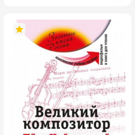
соответствующим урокам учебника.
Дополнительно включает также
разделённую на 14 уроков систему
заданий по обучению аудированию (с
использованием материалов, записанных
на CD). Все задания содержат ключи.
Предназначается для самостоятельной
внеаудиторной работы.