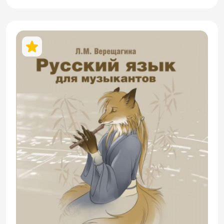
содержанием писем и обращённые к
личному опыту обучающихся.
Предложенная авторами система
заданий направлена на актуализацию и
расширение словарного запаса,
совершенствование коммуникативных
навыков, развитие навыка чтения и
навыка письма. В издание также
включены лексические, грамматические
и лингвострановедческие комментарии.
Содержащаяся в издании бытовая,
социально-культурная и другая
информация будет особенно интересна и
полезна молодой аудитории от 17 лет и
старше. Лексико-грамматический
материал соответствует уровню
владения языком ТРКИ-1 (В1), однако на
занятиях с преподавателем может быть