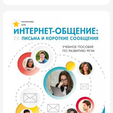
музыкального профиля, а также
проживающим за рубежом музыкантам –
носителям разных языков, которые
стремятся овладеть русским языком для
профессионального общения. Учебный
комплекс обеспечивает формирование
речевых навыков и языковой
компетенции в объёме уровня А1.
Состоит из двух книг: учебника и
рабочей тетради. Учебник включает 14
уроков и предназначен для занятий под
руководством преподавателя. Уроки
насыщены диалогами, отражающими
реальное общение музыкантов, а также
текстами, которые погружают учащихся
в интересный для них мир музыки.
Задания направлены на активную
отработку профессиональной лексики и
формирование грамматических навыков,